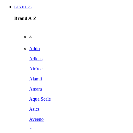
BENTO123
Brand A-Z
A
Addo
Adidas
Airfree
Alamii
Amara
Aqua Scale
Asics
Aveeno
Awan