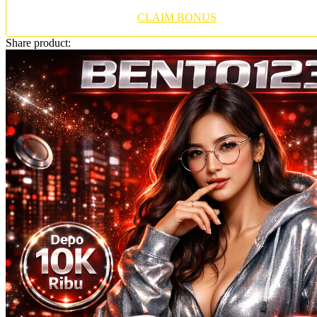
Twistshake
CLAIM BONUS
TY Toys
Share product:
U
V
Veja
Vitaflow
Vtech
W
Waterland
Wellness
X