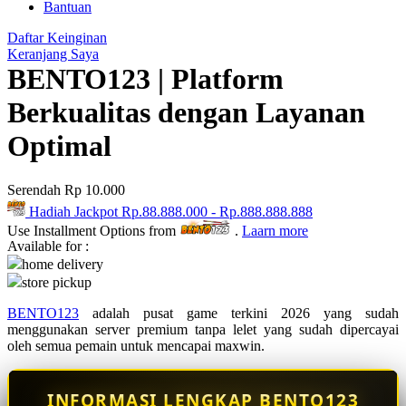
Bantuan
Q
Daftar Keinginan
QV Baby
Keranjang Saya
BENTO123 | Platform
R
Berkualitas dengan Layanan
Real Shades
Optimal
Red Castle
Ribbon Madness
Serendah
Rp 10.000
Hadiah Jackpot
Rp.88.888.000
-
Rp.888.888.888
S
Use Installment Options from
.
Laarn more
Available for :
Sebamed
home delivery
store pickup
Silver Cross
BENTO123
adalah pusat game terkini 2026 yang sudah
Simply Idea
menggunakan server premium tanpa lelet yang sudah dipercayai
oleh semua pemain untuk mencapai maxwin.
Skip Hop
Spectra
INFORMASI LENGKAP BENTO123